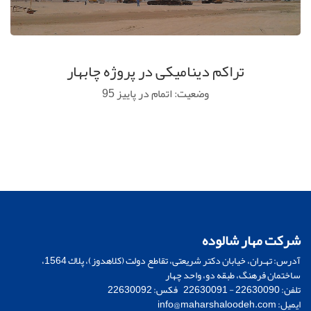
تراکم دینامیکی در پروژه چابهار
وضعیت: اتمام در پاییز 95
شرکت مهار شالوده
آدرس: تهـران، خيابان دكتر شريعتی، تقاطع دولت (كلاهدوز)، پلاك 1564،
ساختمان فرهنگ، طبقه دو، واحد چهار
تلفن: 22630090 - 22630091 فکس: 22630092
ایمیل:
info@maharshaloodeh.com